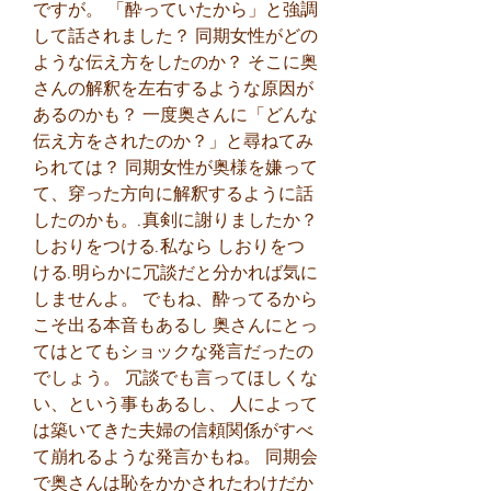
ですが。 「酔っていたから」と強調
して話されました？ 同期女性がどの
ような伝え方をしたのか？ そこに奥
さんの解釈を左右するような原因が
あるのかも？ 一度奥さんに「どんな
伝え方をされたのか？」と尋ねてみ
られては？ 同期女性が奥様を嫌って
て、穿った方向に解釈するように話
したのかも。.真剣に謝りましたか？ 
しおりをつける.私なら しおりをつ
ける.明らかに冗談だと分かれば気に
しませんよ。 でもね、酔ってるから
こそ出る本音もあるし 奥さんにとっ
てはとてもショックな発言だったの
でしょう。 冗談でも言ってほしくな
い、という事もあるし、 人によって
は築いてきた夫婦の信頼関係がすべ
て崩れるような発言かもね。 同期会
で奥さんは恥をかかされたわけだか