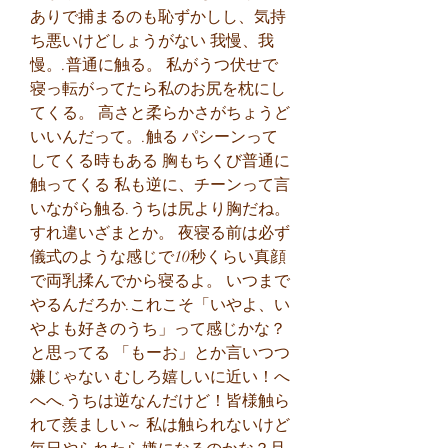
ありで捕まるのも恥ずかしし、気持
ち悪いけどしょうがない 我慢、我
慢。.普通に触る。 私がうつ伏せで
寝っ転がってたら私のお尻を枕にし
てくる。 高さと柔らかさがちょうど
いいんだって。.触る パシーンって
してくる時もある 胸もちくび普通に
触ってくる 私も逆に、チーンって言
いながら触る.うちは尻より胸だね。 
すれ違いざまとか。 夜寝る前は必ず
儀式のような感じで10秒くらい真顔
で両乳揉んでから寝るよ。 いつまで
やるんだろか.これこそ「いやよ、い
やよも好きのうち」って感じかな？
と思ってる 「もーお」とか言いつつ
嫌じゃない むしろ嬉しいに近い！へ
へへ.うちは逆なんだけど！皆様触ら
れて羨ましい～ 私は触られないけど