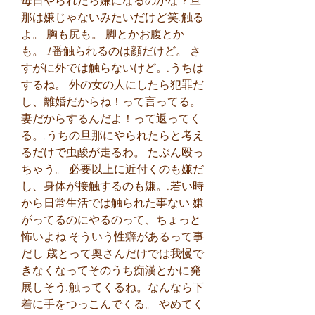
毎日やられたら嫌になるのかな？旦
那は嫌じゃないみたいだけど笑.触る
よ。 胸も尻も。 脚とかお腹とか
も。 1番触られるのは顔だけど。 さ
すがに外では触らないけど。.うちは
するね。 外の女の人にしたら犯罪だ
し、離婚だからね！って言ってる。 
妻だからするんだよ！って返ってく
る。.うちの旦那にやられたらと考え
るだけで虫酸が走るわ。 たぶん殴っ
ちゃう。 必要以上に近付くのも嫌だ
し、身体が接触するのも嫌。.若い時
から日常生活では触られた事ない 嫌
がってるのにやるのって、ちょっと
怖いよね そういう性癖があるって事
だし 歳とって奥さんだけでは我慢で
きなくなってそのうち痴漢とかに発
展しそう.触ってくるね。なんなら下
着に手をつっこんでくる。 やめてく