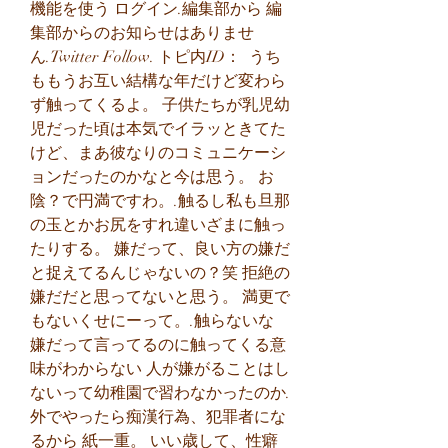
機能を使う ログイン.編集部から 編
集部からのお知らせはありませ
ん.Twitter Follow. トピ内ID：  うち
ももうお互い結構な年だけど変わら
ず触ってくるよ。 子供たちが乳児幼
児だった頃は本気でイラッときてた
けど、まあ彼なりのコミュニケーシ
ョンだったのかなと今は思う。 お
陰？で円満ですわ。.触るし私も旦那
の玉とかお尻をすれ違いざまに触っ
たりする。 嫌だって、良い方の嫌だ
と捉えてるんじゃないの？笑 拒絶の
嫌だだと思ってないと思う。 満更で
もないくせにーって。.触らないな 
嫌だって言ってるのに触ってくる意
味がわからない 人が嫌がることはし
ないって幼稚園で習わなかったのか.
外でやったら痴漢行為、犯罪者にな
るから 紙一重。 いい歳して、性癖