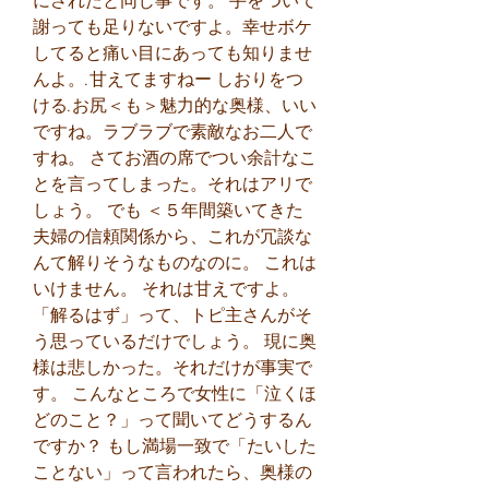
にされたと同じ事です。 手をついて
謝っても足りないですよ。幸せボケ
してると痛い目にあっても知りませ
んよ。.甘えてますねー しおりをつ
ける.お尻＜も＞魅力的な奥様、いい
ですね。ラブラブで素敵なお二人で
すね。 さてお酒の席でつい余計なこ
とを言ってしまった。それはアリで
しょう。 でも ＜５年間築いてきた
夫婦の信頼関係から、これが冗談な
んて解りそうなものなのに。 これは
いけません。 それは甘えですよ。
「解るはず」って、トピ主さんがそ
う思っているだけでしょう。 現に奥
様は悲しかった。それだけが事実で
す。 こんなところで女性に「泣くほ
どのこと？」って聞いてどうするん
ですか？ もし満場一致で「たいした
ことない」って言われたら、奥様の