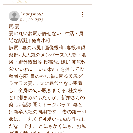
Back
Anonymous
June 20, 2023
尻 妻
妻の丸いお尻が許せない | 生活・身
近な話題 | 発言小町
嫁尻 | 妻のお尻 | 画像投稿 -妻投稿倶
楽部- 大人気のメンバーズ!!人妻・混
浴・野外露出等 投稿No. 嫁尻 閲覧数 
50 いいね 2 「いいね! 」を押して投
稿者を応  目のやり場に困る美尻グ
ラマラス妻。. 夫に尋常でない密着
し、全身の匂い嗅ぎまくる. 桂文枝
と山瀬まみのふたりが、新婚さんの
楽しい話を聞くトークバラエ  妻と
は新卒入社の同期です。 妻の第一印
象は、「丸くて可愛いお尻の持ち主
だな」です。 とにもかくにも、お尻