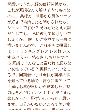
間築いてきた夫婦の信頼関係から、
これが冗談なんて解りそうなものな
のに。 奥様方、旦那から身体パーツ
が好きで結婚したと聞かされたら、
ショックですか？ それがたとえ冗談
だとしても。 私に教えて頂けないで
しょうか。 厳しいご意見でも一向に
構いませんので。.これポチに投票し
よう！ ランキング.レス レス数 レス
する.そりゃー怒るさ しおりをつけ
る.冗談でそんなこと言われて怒らな
い女性っている？ 奥様のいないとこ
ろで、同期会つまり全員が奥様の事
を知っている場で、言うに事欠いて 
「嫁はお尻が良いから結婚した。魅
力はそれだけ」だと！！？ 奥さまは
悲しかったし恥ずかしかったと思い
ます。自分がいないところで笑い物