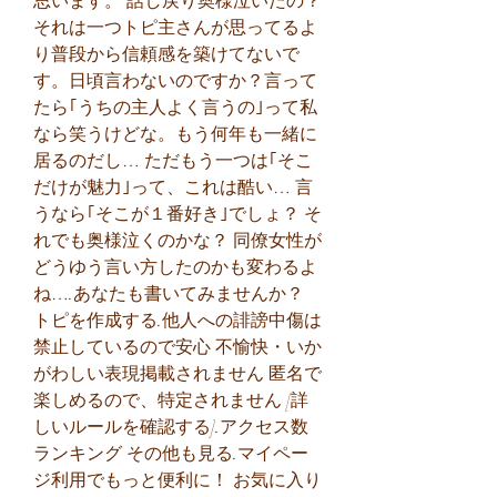
思います。 話し戻り奥様泣いたの？ 
それは一つトピ主さんが思ってるよ
り普段から信頼感を築けてないで
す。日頃言わないのですか？言って
たら｢うちの主人よく言うの｣って私
なら笑うけどな。もう何年も一緒に
居るのだし… ただもう一つは｢そこ
だけが魅力｣って、これは酷い… 言
うなら｢そこが１番好き｣でしょ？ そ
れでも奥様泣くのかな？ 同僚女性が
どうゆう言い方したのかも変わるよ
ね….あなたも書いてみませんか？ 
トピを作成する.他人への誹謗中傷は
禁止しているので安心 不愉快・いか
がわしい表現掲載されません 匿名で
楽しめるので、特定されません [詳
しいルールを確認する].アクセス数
ランキング その他も見る.マイペー
ジ利用でもっと便利に！ お気に入り