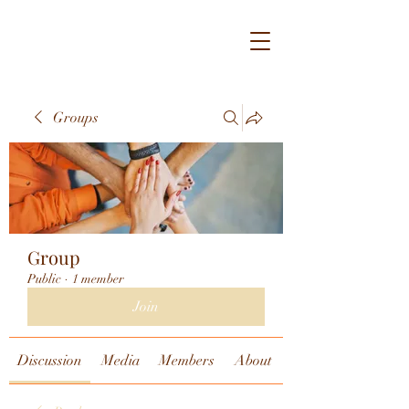
Groups
Group
Public
·
1 member
Join
Discussion
Media
Members
About