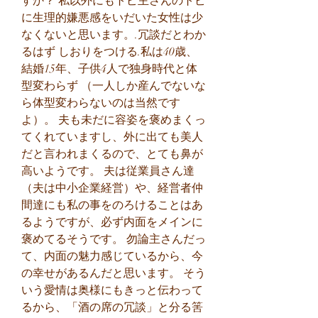
すか？ 私以外にもトピ主さんのトピ
に生理的嫌悪感をいだいた女性は少
なくないと思います。.冗談だとわか
るはず しおりをつける.私は40歳、
結婚15年、子供4人で独身時代と体
型変わらず （一人しか産んでないな
ら体型変わらないのは当然です
よ）。 夫も未だに容姿を褒めまくっ
てくれていますし、外に出ても美人
だと言われまくるので、とても鼻が
高いようです。 夫は従業員さん達
（夫は中小企業経営）や、経営者仲
間達にも私の事をのろけることはあ
るようですが、必ず内面をメインに
褒めてるそうです。 勿論主さんだっ
て、内面の魅力感じているから、今
の幸せがあるんだと思います。 そう
いう愛情は奥様にもきっと伝わって
るから、「酒の席の冗談」と分る筈