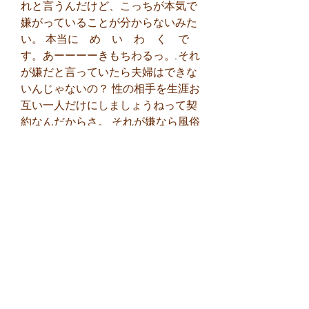
れと言うんだけど、こっちが本気で
嫌がっていることが分からないみた
い。 本当に　め　い　わ　く　で
す。あーーーーきもちわるっ。.それ
が嫌だと言っていたら夫婦はできな
いんじゃないの？ 性の相手を生涯お
互い一人だけにしましょうねって契
約なんだからさ。 それが嫌なら風俗
を認めるしかないだろうな。.うちも
触りまくってくる。 私は延々塩対応
なのに懲りないんだよねー。 でもや
られなくなったらそれはそれで嫌で
しょ？って言われ、そうかもと思っ
てしまった.ママスタは、ママの今に
最適な情報を発信し、必要なコミュ
ニケーションの場を提供する「ママ
のための情報プラットフォーム」で
す。 子育て・生活関連ニュース、コ
ミュニティ、保育園検索、習い事や