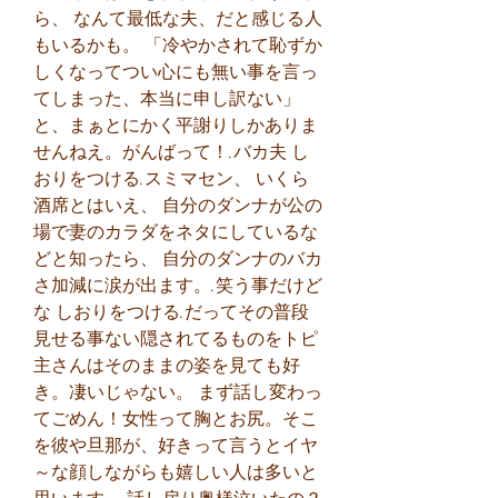
ら、 なんて最低な夫、だと感じる人
もいるかも。 「冷やかされて恥ずか
しくなってつい心にも無い事を言っ
てしまった、本当に申し訳ない」 
と、まぁとにかく平謝りしかありま
せんねえ。がんばって！.バカ夫 し
おりをつける.スミマセン、 いくら
酒席とはいえ、 自分のダンナが公の
場で妻のカラダをネタにしているな
どと知ったら、 自分のダンナのバカ
さ加減に涙が出ます。.笑う事だけど
な しおりをつける.だってその普段
見せる事ない隠されてるものをトピ
主さんはそのままの姿を見ても好
き。凄いじゃない。 まず話し変わっ
てごめん！女性って胸とお尻。そこ
を彼や旦那が、好きって言うとイヤ
～な顔しながらも嬉しい人は多いと