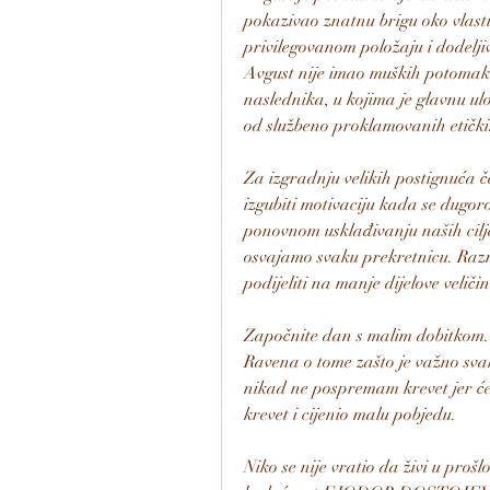
pokazivao znatnu brigu oko vlasti
privilegovanom položaju i dodeljiv
Avgust nije imao muških potomaka,
naslednika, u kojima je glavnu ulo
od službeno proklamovanih etički
Za izgradnju velikih postignuća č
izgubiti motivaciju kada se dugo
ponovnom usklađivanju naših cilj
osvajamo svaku prekretnicu. Razmi
podijeliti na manje dijelove veliči
Započnite dan s malim dobitkom. V
Ravena o tome zašto je važno svak
nikad ne pospremam krevet jer će 
krevet i cijenio malu pobjedu.
Niko se nije vratio da živi u prošl