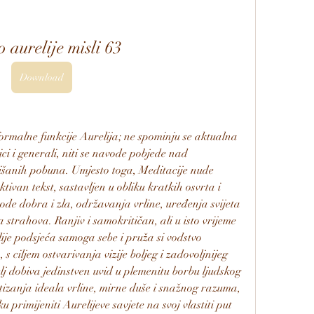
 aurelije misli 63
Download
malne funkcije Aurelija; ne spominju se aktualna 
ci i generali, niti se navode pobjede nad 
išanih pobuna. Umjesto toga, Meditacije nude 
ktivan tekst, sastavljen u obliku kratkih osvrta i 
de dobra i zla, održavanja vrline, uređenja svijeta 
a strahova. Ranjiv i samokritičan, ali u isto vrijeme 
ije podsjeća samoga sebe i pruža si vodstvo 
s ciljem ostvarivanja vizije boljeg i zadovoljnijeg 
elj dobiva jedinstven uvid u plemenitu borbu ljudskog 
izanja ideala vrline, mirne duše i snažnog razuma, 
 primijeniti Aurelijeve savjete na svoj vlastiti put 