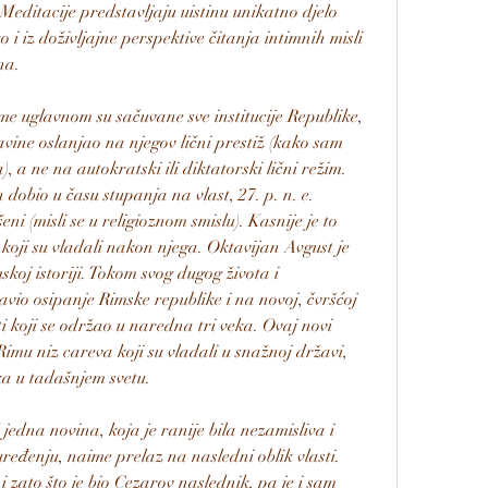
editacije predstavljaju uistinu unikatno djelo 
o i iz doživljajne perspektive čitanja intimnih misli 
na.
eme uglavnom su sačuvane sve institucije Republike, 
ine oslanjao na njegov lični prestiž (kako sam 
a ne na autokratski ili diktatorski lični režim. 
 dobio u času stupanja na vlast, 27. p. n. e. 
i (misli se u religioznom smislu). Kasnije je to 
 koji su vladali nakon njega. Oktavijan Avgust je 
koj istoriji. Tokom svog dugog života i 
tavio osipanje Rimske republike i na novoj, čvršćoj 
ti koji se održao u naredna tri veka. Ovaj novi 
imu niz careva koji su vladali u snažnoj državi, 
ka u tadašnjem svetu.
jedna novina, koja je ranije bila nezamisliva i 
đenju, naime prelaz na nasledni oblik vlasti. 
 zato što je bio Cezarov naslednik, pa je i sam 