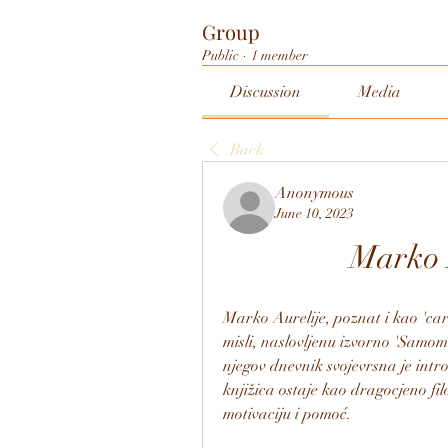
Group
Public
·
1 member
Discussion
Media
Back
Anonymous
June 10, 2023
Marko A
Marko Aurelije, poznat i kao 'car-f
misli, naslovljenu izvorno 'Samome 
njegov dnevnik svojevrsna je intr
knjižica ostaje kao dragocjeno fi
motivaciju i pomoć.