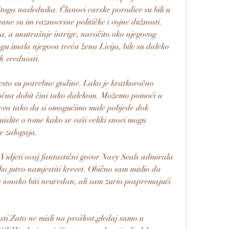
toga naslednika. Članovi carske porodice su bili u 
ane su im raznovrsne političke i vojne dužnosti. 
 a unutrašnje intrige, naročito oko njegovog 
gu imala njegova treća žena Livija, bile su daleko 
h vrednosti.
esto su potrebne godine. Lako je kratkoročno 
ročna dobit čini tako dalekom. Možemo pomoći u 
eva tako da si omogućimo male pobjede dok 
slite o tome kako se vaši veliki snovi mogu 
ne zalogaja.
idjeti ovaj fantastični govor Navy Seals admirala 
o jutro namjestiti krevet. Obično sam mislio da 
ionako biti neuredan, ali sam zurio pospremajući 
osti.Zato ne misli na prošlost,gledaj samo u 