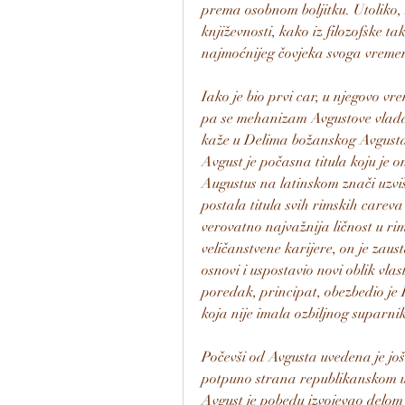
prema osobnom boljitku. Utoliko, M
književnosti, kako iz filozofske tak
najmoćnijeg čovjeka svoga vreme
Iako je bio prvi car, u njegovo vr
pa se mehanizam Avgustove vladav
kaže u Delima božanskog Avgusta), 
Avgust je počasna titula koju je on
Augustus na latinskom znači uzvišen
postala titula svih rimskih careva
verovatno najvažnija ličnost u rims
veličanstvene karijere, on je zaus
osnovi i uspostavio novi oblik vlas
poredak, principat, obezbedio je R
koja nije imala ozbiljnog suparni
Počevši od Avgusta uvedena je još 
potpuno strana republikanskom ure
Avgust je pobedu izvojevao delom i