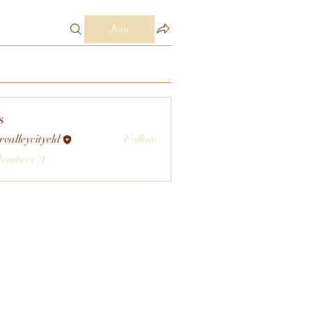
Join
s
rvalleycityeld
Follow
eycityeld
Members (1)