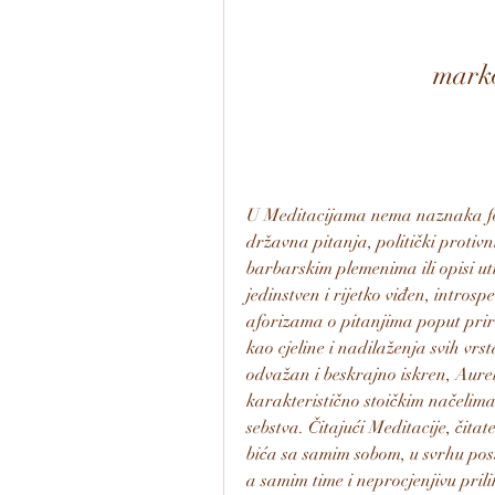
marko
U Meditacijama nema naznaka for
državna pitanja, politički protivni
barbarskim plemenima ili opisi ut
jedinstven i rijetko viđen, introspe
aforizama o pitanjima poput priro
kao cjeline i nadilaženja svih vrst
odvažan i beskrajno iskren, Aurel
karakteristično stoičkim načelima, 
sebstva. Čitajući Meditacije, čitat
bića sa samim sobom, u svrhu post
a samim time i neprocjenjivu priliku