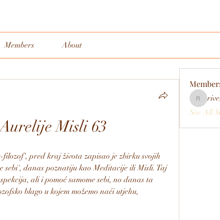
Members
About
Member
rive
rivervall
See All 
urelije Misli 63
ilozof', pred kraj života zapisao je zbirku svojih 
sebi', danas poznatiju kao Meditacije ili Misli. Taj 
ospekcija, ali i pomoć samome sebi, no danas ta 
lozofsko blago u kojem možemo naći utjehu, 