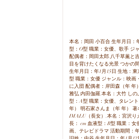
本名：岡田 小百合 生年月日：年3月13日 出身地：東京都渋谷区 身長：cm 血液型：O型 職業：女優、歌手 ジャンル：映画、テレビドラマ、CM 活動期間：年 配偶者：岡田太郎.八千草薫と吉永小百合、、、今もやけど綺麗ですわ 休憩なう 目を背けたくなる光景 つかの間の癒し pic.本名：内田 啓子 別名義：悠木 千帆 生年月日：年1月15日 生地：東京府東京市（現・東京都千代田区） 血液型：A型 職業：女優 ジャンル：映画・テレビドラマ 活動期間：年 活動内容 年 文学座に入団 配偶者：岸田森（年 年） 内田裕也（年 ） 著名な家族 内田也哉子 本木雅弘 内田伽羅.本名：大竹 しのぶ 生年月日：年7月17日 出生地：東京都 血液型：A型 職業：女優、タレント、歌手 活動期間：年 配偶者： 服部晴治（年 年） 明石家さんま（年 年） 著名な家族：二千翔（にちか）（長男） IMALU（長女）.本名：宮沢りえ 生年月日：年4月6日 出生地：東京都練馬区 身長： cm 血液型：B型 職業：女優、歌手、ファッションモデル ジャンル：映画、テレビドラマ 活動期間：年 事務所：エムツー企画.本名：フェヒナー美紀 旧姓：中谷 生年月日：年1月12日 出身地：東京都 身長：cm 血液型：A型 ジャンル：女優・歌手 配偶者：ティロ・フェヒナー（年 ） 事務所：ジーアールプロモーション 映画「リング」の出演で多くの注目を集めた中谷美紀さん。 その後も「電車男」「嫌われ松子の一生」などの作品に出演し、人気女優としての地位を確立しました。 年には、ビオラ奏者のティロ・フェヒナーさんと国際結婚したことを報告されています。.本名：佐橋 隆子（さはし たかこ） 藤間 隆子（ふじま たかこ、旧姓） 別名義：松本 幸華（日本舞踊） 生年月日：年6月10日 出生地：東京都 身長：cm 血液型：A型 職業：女優、シンガーソングライター ジャンル：舞台、映画、テレビドラマ 活動期間：年 活動内容 年：舞台出演でデビュー 年：テレビドラマ初出演 年：NHK紅白歌合戦司会 年：歌手デビュー 配偶者：佐橋佳幸（年 ） 著名な家族： 九代目松本幸四郎（父） 藤間紀子（母） 松本紀保（姉） 七代目市川染五郎（兄）.本名：中野 祐里（なかの ゆり） 生年月日：年8月8日 出生地：東京都台東区東上野 身長： cm 血液型：O型 職業：女優 ジャンル：舞台・テレビドラマ・映画 活動期間：年 事務所：研音.生年月日：年11月2日 出身地：東京都北区 身長：：cm 血液型：O型 職業：女優 ジャンル：映画・テレビドラマ 活動期間：年 現在 事務所：ホリプロ 「第21回ホリプロタレントスカウトキャラバン」でグランプリを受賞し、芸能界入りを果たした深田恭子さん。 映画「下妻物語」では多くの注目を集め、演技力も高く評価されました。 以降も多くのドラマ・映画に出演しており、若い世代にも絶大な人気があります。.本名：市村 涼子 （旧姓：篠原） 生年月日：年8月13日 出生地：群馬県桐生市 身長： cm 血液型：B型 職業：女優、歌手 ジャンル：テレビドラマ、映画、舞台、CM 活動期間：年 配偶者：市村正親（年 ） 事務所：ジャパン・ミュージックエンターテインメント.本名：石田 百合子 生年月日：年10月3日 出生地：東京都 身長：cm 血液型：A型 職業：女優、エッセイスト、ナレーター ジャンル：舞台、テレビドラマ、映画 活動期間：年 著名な家族：石田ひかり（妹） 事務所：風鈴舎.RANK1 俳優・女優 女優の人気ランキングTOP・総合編【最新版】.総合 ランキング 人気 女優.人気女優の胸カップ数ランキング30選！Dカップ以上厳選【最新版】 テレビや映画で活躍する女優ですが、女優の中でもビジュアルだけではなく素晴らしい胸をもっており、世の男性の視線… maru.半沢直樹のキャスト人気ランキングTOP【最新版】 TBS系「日曜劇場」で放送されたドラマ『半沢直樹』は、キャラクターの個性が強いことが人気を呼び、平均視聴率3… maru.同じカテゴリーの記事 同じカテゴリーだから興味のある記事が見つかる！.スクールウォーズのキャスト50人と現在！衝撃ランキング【最新版】 元日本代表フランカーであった山口良治氏が伏見工業高等学校を全国優勝まで導くまでのノンフィクションがモデルの「… maru.クローズZERO 映画 のキャスト26人の現在！衝撃順にランキング【最新版】 高橋ヒロシによる不良漫画の代表作で、実写映画化され多くの興行収入を記録した「クローズZERO」。今回は映画ク… maru.アクセスランキング 人気のあるまとめランキング.人気のキーワード いま話題のキーワード.ランキング おすすめ 人気 選び方 口コミ 芸能人 衝撃 映画 メンバー 歴代 曲 キャラクター ドラマ ブランド メンズ 有名人 女性 レディース おしゃれ 強さ.キーワード検索 人気のキーワード いま話題のキーワード. アカウント "全品 送料無料 ドレッサー専門店アンテカルネ【公式ショップ】".ホーム 0 カテゴリー 女優ミラーライト付ドレッサー アンティークドレッサー ホテルドレッサー ドレッサー用サイドチェスト ドレッサー用チェアー オーダーメイドドレッサー Others ドレッサー小物 最短２日で発送「即納ドレッサー」 イカピーikp・モールテックス・古材家具.ミラー カラー テイスト サイズ 価格 ライト付きドレッサーの明るさ比較 ドレッサー＆チェスト.サイトマップ 塗装・ファブリック見本（無料）をお送りします。 ドレッサーは全て設置配送。 特注家具オーダー ドレッサーご購入前に。よくある質問Ｑ＆Ａ。 古い家具の処分について。 SEKIMOTO DRESSER BOOK（カタログ） 無料からできるセミオーダードレッサー ドレッサーをショールーム・展示場で体験オーダーする ドレッサー選びに迷ったら：失敗しないドレッサー選び ドレッサーのお手入れ.ご利用ガイド お問い合わせ 店長ブログ 【設置送料無料】の詳しくはこちら.メニュー 検索 カート.メニューを閉じる ホーム ユーザー.家具の町・静岡より 家具メーカー直営 ドレッサー専門店 静岡ショールーム.一面鏡ドレッサー 三面鏡ドレッサー 姿見ドレッサー.ホワイト系色 ライト系色 ミディアム系色 ミディアムダーク系色 ダーク系色 コンセプト系色.ナチュラル スタイリッシュ エレガント シック.How to.無料 サンプル カタログ請求.ホーム 支払い方法について 配送方法について 返品について.アカウント カートを見る お問い合わせ.返品について 不良品 運送事故・またはあきらかに製造過程で起きた不良に関して当店では不良品といたします。 上記場合、新品にて交換いたします。 送料その他費用は弊社で負担いたします。 返品期限 商品の品質には万全を期しておりますが ・あきらかに製造に関する問題 ・配達方法が原因となる商品の破損・汚損 が認められた場合、商品の配達後２日以内にメール・FAX・TELにてご連絡ください。 折り返し返品・交換方法等ご連絡致します。 （この場合の送料は当社で負担いたします。） お客様のご都合による商品の交換及び返品は、お受けすることが出来ません。 ・思っていたデザインと違った ・画面で見ていた色と違った ・仕様が思っていたのと違った ・購入したけれど気持ちが変わった 等は交換返品の対象外となります。ご了承頂きますようお願い申しあげます。 ご不明な点は事前に電話、メール、お問い合わせをご利用いただきご確認の上ご注文をお願いします。 塗装サンプル・ファブリックサンプルは無料でお送りしております。色や素材感などで不明な点がございましたらサンプル請求をご利用ください。 特別な理由等ございましたら、メール又はFAXにてご相談下さい。 万が一、自然災害やお受取人様の不在など、受け入れが不可の場合はお支払い金額の５０％にて引き取りいたします。 配達後３日以上経過した商品、お客様の責任での破損・汚損の生じた商品、その他お客様ご自身の都合による返品 ・交換はお受けできません。 返品送料 弊社の製造による不良品と配送中の破損についての交換は弊社が交換送料を負担します。.支払い方法について クレジットカード（1回・リボ・分割）.ドレッサー女優ミラー国産家具専門店 アンテカルネ関本家具公式ショップ. 真田丸 他多数 【永野芽郁の主な出演映画】 ミックス。 ピーチガール 帝一の國 PARKS パークス 他多数 【永野芽郁の主な出演舞台】 ふしぎな7つのトランク.関連記事 ・ 永野芽郁の彼氏の噂＆伊野尾慧との2ショット写真流出まとめ.本名： 有村 架純 （ありむら かすみ） 愛称： かっすん 生年月日： 年2月13日 出身地： 兵庫県伊丹市 血液型： B型 身長： cm 体重： 推定44 kg スリーサイズ： B80 — W60 — H82 カップサイズ： 推定Dカップ 最終学歴： 伊丹西高校卒業 職業： 女優 所属事務所： フラーム デビュー年：年 ツイッターフォロワー数：23万6千人（広報用） インスタグラムフォロワー数：万人 趣味：散歩、料理、お菓子作り、ダンス 特技：笑うこと、料理.関連記事 ・ 有村架純がエラを髪型でカバー？太った疑惑も画像で比較検証.本名：橋本 環奈（はしもと かんな） 愛称： かんな 生年月日： 年2月3日 出身地： 福岡県 血液型： AB型 身長： cm 体重： 推定45 kg スリーサイズ： 不明 カップサイズ： 推定Cカッ