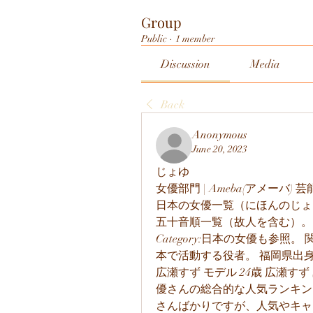
Group
Public
·
1 member
Discussion
Media
Back
Anonymous
June 20, 2023
じょゆ
女優部門 | Ameba(アメーバ
日本の女優一覧（にほんのじょ
五十音順一覧（故人を含む）。
Category:日本の女優も参照。 
本で活動する役者。 福岡県出身
広瀬すず モデル 24歳 広瀬す
優さんの総合的な人気ランキン
さんばかりですが、人気やキャ