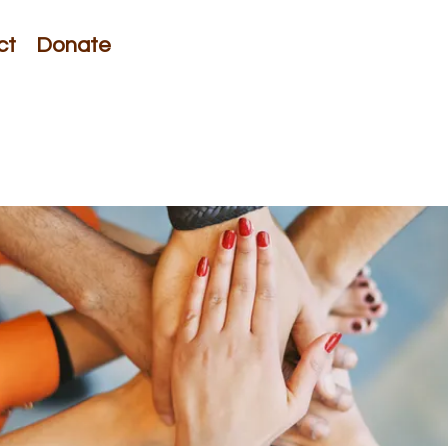
ct
Donate