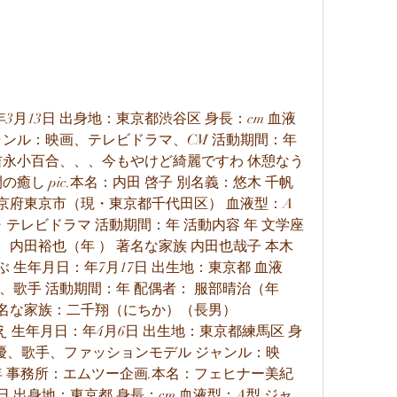
プ 最終学歴： 博多女子高校卒業 職業： アイドル、女優 所属事務所： アクティブハカタ デビュー年：年 ツイッターフォロワー数： 45万9千人 インスタグラムフォロワー数：3万7千人 趣味：映画鑑賞、スポーツ観戦 特技：タップダンス.関連記事 ・ 橋本環奈の双子の兄・母親など家族まとめ！目は茶色いがハーフではない【画像あり】.本名：大石 鈴華（おおいし すずか） 愛称： ぶすっぴー、すずぽん、 生年月日： 年6月19日 出身地： 静岡県静岡市清水区 血液型： AB型 身長： cm 体重： 推定42 kg スリーサイズ： B77 — B56 — H80cm カップサイズ： 推定Cカップ 最終学歴： あずさ第一高等学校卒業 職業： 女優、ファッションモデル 所属事務所： フォスタープラス デビュー年：年 ツイッターフォロワー数： 万4千人 インスタグラムフォロワー数：なし 趣味：音楽鑑賞 特技：バスケットボール.関連記事 ・ 「広瀬すず」の彼氏や性格！中学時代のキスプリクラ画像・ジャニーズ宮近海斗とのLINE流出などのスキャンダルまとめ.本名：原麻 里奈（はらあさ りな） 愛称： ホマキ、真希ちゃん 生年月日： 年10月6日 出身地： 東京都清瀬市 血液型： B型 身長： cm 体重： 48 kg スリーサイズ： B78 — W58 — H83 カップサイズ： Cカップ 最終学歴： 日本女子体育大学付属二階堂高校 職業： 元女優 所属事務所： 元スウィートパワー デビュー年：年 引退年：年 ツイッターフォロワー数： なし インスタグラムフォロワー数：なし 趣味：ジョギング、筋トレ 特技：裁縫.野ブタ。をプロデュース 電車男 他多数 【堀北真希の主な出演映画】 蜩ノ記 麦子さんと 県庁おもてなし課 他多数 【堀北真希の主な出演CM】 ライオン クリニカ アドバンテージ ノーリツ サイクルベースあさひ 他多数.関連記事 ・ 堀北真希が山本耕史の子供を出産も芸能界引退！現在までの2人まとめ.関連記事 ・ 沢尻エリカと元旦那・高城剛の結婚式や離婚原因＆子供の有無まとめ ・ 沢尻エリカ「別に」事件＆中山秀征との和解まとめ！最近の様子も.関連記事 ・ 上戸彩とHIROに離婚の噂！？馴れ初めと結婚・子供・現在の2人まとめ ・ 上戸彩の激やせは離婚危機が原因？体重と身長～痩せた現在まとめ.関連記事 ・ 蒼井優の彼氏遍歴＆結婚情報！岡田准一・鈴木浩介など元カレ6人も徹底紹介 ・ 蒼井優の彼氏・石崎ひゅーいの本名は？身長・高校・母の死も調査【Mステの夜間飛行で有名に】.関連記事 ・ 宮崎あおいと二階堂ふみ、顔と性格の違いを徹底比較【共演NG・不仲の噂もまとめ】 ・ 宮崎あおいが鼻の整形失敗？顔の変化を昔と現在の画像で比較検証！.本名：満島 ひかり（みつしま ひかり） 生年月日： 年11月30日 出身地： 沖縄県沖縄市 血液型： A型 身長： cm 体重： 推定45 kg スリーサイズ： B75 — W TVREPORT  キーワード 麹菌 塩麹.人気の記事 発酵食品事典 塩麹（しおこうじ）とは？｜肉や魚と相性抜群の万能調味料の作り方・レシピ  名前：山本舞香 やまもとまいか 生年月日：年10月13日 出身：鳥取県米子市 身長：cm 血液型：B型.名前：大原櫻子 おおはらさくらこ 生年月日：年1月10日 出身：東京都 身長：cm 血液型：A型.名前：唐田えりか からたえりか 生年月日：年9月19日 出身：千葉県 身長：cm 血液型：A型.名前：岡本夏美 おかもとなつみ 生年月日：年7月1日 出身：神奈川県 身長：cm 血液型：B型.名前：桜庭ななみ さくらばななみ 生年月日：年10月17日 出身：鹿児島県 身長：cm 血液型：O型.名前：平祐奈 たいらゆうな 生年月日：年11月12日 出身：兵庫県神戸市 身長：cm 血液型：O型.名前：川栄李奈 かわえいりな 生年月日：年2月12日 出身：神奈川県 身長：cm 血液型：A型.名前：吉川愛 よしかわあい 生年月日：年10月28日 出身：東京都 身長：cm 血液型：A型.名前：大友花恋 おおともかれん 本名：大澤花恋 おおさわかれん 生年月日：年10月9日 出身：群馬県高崎市 身長：cm 血液型：A型.名前：小芝風花 こしばふうか 生年月日：年4月16日 出身：大阪府堺市 身長：cm 血液型：A型.名前：相楽樹 さがらいつき 生年月日：年3月4日 出身：埼玉県 身長：cm 血液型：O型.名前：上白石萌音 かみしらいしもね 生年月日：年1月27日 出身：鹿児島県鹿屋市 身長：cm 血液型：AB型.名前：福原遥 ふくはらはるか 生年月日：年8月28日 出身：埼玉県 身長：cm 血液型：A型.名前：葵わかな あおいわかな 生年月日：年6月30日 出身：神奈川県 身長：cm 血液型：A型.名前：新木優子 あらきゆうこ 生年月日：年12月15日 出身：東京都板橋区 身長：cm 血液型：A型.名前：黒島結菜 くろしまゆいな 生年月日：年3月15日 出身：沖縄県糸満市 身長：cm 血液型：A型.名前：山本美月 やまもとみづき 生年月日：年7月18日 出身：福岡県福岡市 身長：cm 血液型：A型.名前：中条あやみ なかじょうあやみ 生年月日：年2月4日 出身：大阪府大阪市阿倍野区 身長：cm 血液型：A型.名前：広瀬アリス ひろせありす 生年月日：年12月4日 出身：静岡県 身長：cm 血液型：AB型.名前：池田エライザ いけだえらいざ 生年月日：年4月16日 出身：福岡県 身長：cm 血液型：B型.名前：吉本実憂 よしもとみゆ 生年月日：年12月28日 出身：福岡県北九州市 身長：cm 血液型：AB型.名前：松井愛莉 まついあいり 生年月日：年12月26日 出身：福島県いわき市 身長：cm.名前：桜井日奈子 さくらいひなこ 生年月日：年4月2日 出身：岡山県岡山市 身長：cm 血液型：O型.名前：本田翼 ほんだつばさ 生年月日：年6月27日 出身：東京都 身長：cm 血液型：O型.名前：川口春奈 かわぐちはるな 生年月日：年2月10日 出身：長崎県五島市 身長：cm 血液型：O型.名前：土屋太鳳 つちやたお 生年月日：年2月3日 出身：東京都 身長：cm 血液型：O型.名前：飯豊まりえ いいとよまりえ 本名：飯豊万理江 いいとよまりえ 生年月日：年1月5日 出身：千葉県千葉市 身長：cm 血液型：B型.名前：永野芽郁 ながのめい 生年月日：年9月24日 出身：東京都 身長：cm 血液型：AB型.名前：芳根京子 よしねきょうこ 生年月日：年2月28日 出身：東京都 身長：cm 血液型：A型.名前：門脇麦 かどわきむぎ 生年月日：年8月10日 出身：アメリカ合衆国ニューヨーク州 身長：cm 血液型：B型.名前：橋本愛 はしもとあい 生年月日：年1月12日 出身：熊本県熊本市 身長：cm 血液型：O型.名前：のん 本名：能年玲奈 のうねんれな 生年月日：年7月13日 出身：兵庫県神崎郡神河町 身長：cm 血液型：A型.名前：二階堂ふみ にかいどうふみ 生年月日：年9月21日 出身：沖縄県那覇市 身長：cm 血液型：O型.名前：松岡茉優 まつおかまゆ 生年月日：年2月16日 出身：東京都 身長：cm 血液型：B型.名前：杉咲花 すぎさきはな 生年月日：年10月2日 出身：東京都 身長：cm 血液型：B型.名前：吉岡里帆 よしおかりほ 生年月日：年1月15日 出身：京都府京都市右京区 身長：cm 血液型：B型.名前：高畑充希 たかはたみつき 生年月日：年12月14日 出身：大阪府東大阪市 身長：cm 血液型：AB型.名前：小松菜奈 こまつなな 生年月日：年2月16日 出身：東京都 身長：cm 血液型：O型.名前：波留 はる 生年月日：年7月17日 出身：東京都 身長：cm 血液型：A型.名前：有村架純 ありむらかすみ 生年月日：年2月13日 出身：兵庫県伊丹市 身長：cm 血液型：B型.名前：浜辺美波 はまべみなみ 生年月日：年8月29日 出身：石川県 身長：cm 血液型：B型.名前：橋本環奈 はしもとかんな 生年月日：年2月3日 出身：福岡県 身長：cm 血液型：AB型.名前：広瀬すず ひろせすず 生年月日：年6月19日 出身：静岡県静岡市清水区 身長：cm 血液型：AB型.記事に関連するキーワード キーワードからまとめを探す.斉藤慶子の現在！昔や若い頃・旦那や子供・再婚後の自宅豪邸でのセレブ生活も総まとめ sumichel views.吉野公佳の現在！大野智やミスチル桜井和寿など噂の彼氏・小嶺麗奈との関係も総まとめ yujitake views.松山メアリ 武田航平の嫁 の現在！結婚と子供・ハーフ説や経歴もまとめ himawari views.桜井幸子の現在！引退理由・2度の結婚と旦那情報など総まとめ goboutree views.白坂紀子 志垣太郎の嫁 の若い頃と現在！馴れ初めや結婚生活・子供の匠・最新情報も総まとめ himawari views.大森裕子 窪寺昭の嫁 の現在！子供や旦那の死去・半沢直樹への女優出演など総まとめ yujitake views.中江里香 村田雄浩の嫁 の若い頃と現在！結婚と子供 娘 ・家族との確執などを総まとめ【渡る世間は鬼ばかりで共演】 gurung views.中村愛美の現在！ブブカ写真や不適切な交際の噂・結婚やすごい演技も総まとめ【GTO相沢みやび役】 sumichel views.iKONメンバー人気順ランキング＜国総合・日本・韓国別＞とプロフィールを紹介【最新版】 Luccy views.Red Velvetのメンバー人気順ランキングTOP5＜国総合・日本・韓国＞身長などプロフィールも紹介【年版】 Luccy views.大手の芸能事務所ランキングTOP60と勢力図まとめ【最新版】 Aimy views.整形でなりたい顔ランキング50選・女性男性別TOP25【最新版】 Aimy views.ハロプロ研修生の人気順ランキング最新TOP30～年版を公開 goboutree views.ロンハーの奇跡の一枚・歴代50名！衝撃順にランキング【年最新版】 Aimy views.女性芸能人の人気ランキング最新TOP50～露出度や好感度の高い有名人【最新版】 Aimy views.記事へのコメント 気軽に意見を書いてね.コメントをキャンセル 新しいコメントをメールで通知 新しい投稿をメールで受け取る.前後の記事 興味があればチェックしてね.佐々木つとむ殺人事件の犯人は愛人の中野美沙！殺害現場や心霊現象などその後・現在まで総まとめ entamenews views.平原まこと 平原綾香の父親 の死因！家族や天理教の噂・病気の胃がんまとめ yujitake views.カテゴリー一覧 カテゴリーからまとめを探す.同じカテゴリーのアクセスランキング 同じカテゴリーだから興味のある記事が見つかる！.女優の胸カップ数ランキング51選！貧乳から巨乳 A～Hカップ まで総まとめ【最新版】 gurung views.人気の60代以上女優ランキング95選・最新版を投票で決定【大ベテランばかり！】 Aimy views.黒木香の転落事故と現在！村西とおるとの関係もまとめ【ワキ毛の女王】 yujitake views.俳優の年収ランキングTOP50・最新版！若手からベテランまで mpori views.AV男優イケメン人気ランキングTOP25！女性向け作品で注目【最新版】 passpi views.歴代＆現在の人気子役ランキング65選！男の子・女の子別【最新版】 Aimy views.里中まりあ射殺事件と犯人・寺田幸雄の現在！動機や判決も総まとめ gurung views.コトー診療所たけひろ子役・富岡涼の現在！大学や職業など引退後も総まとめ yujitake views.有田気恵の現在！母親や家親・音大のフルート科卒業の噂・結婚や病気説など最新情報も総まとめ gurung views.演技力のある俳優40選！演技が上手いランキングを公開【最新版】 Aimy views.宮本真希 宝塚女優 の現在！前バリなし映画や結婚も総まとめ【画像付き】 sakuraaaa39 views.死亡したAV女優12選！自殺・病死・不審死・急死など闇が深い【最新版】 passpi views.玄也の死因と自殺や遺書の内容～早乙女太一やすみれとの関係を総まとめ passpi views.黒石高大の昔と現在！弱い噂や関東連合との関係・戦績・母親と妹・年収や愛車・彼女や結婚も総まとめ himawari views.AKB卒業後にAV女優に転向した10人まとめ・最新版【AKB48・SKE48・NMB48・HKT48】 passpi views.最新の記事 NewSeeの新着記事もお見逃しなく.さらぴょん 女子大生社長 の現在！動画流出と作品名・消えた理由・経歴や大学・本名と年齢を総まとめ gurung views.あきるな 動物Youtuber の現在！逮捕や真実・結婚や子供・本名と年齢・素顔とマスクの理由を総まとめ【あきと・るな】 gurung views.木山将吾の現在！本名と顔写真や若い頃・ジャニー喜多川の性被害暴露本・家族や結婚情報もまとめ yujitake views.上路雪江の若い頃と現在！旦那と結婚や子供・イチローとの関係も総まとめ yujitake views.岡本カウアンの現在！やめた理由や性被害の内容・身長と家族・同期や態度悪い噂も総まとめ yujitake views.人気のキーワードから探す よく使われているキーワードはこちらです.アーカイブで記事を探す 過去の記事が見たい方はこちらが便利.スポンサードリンク スポンサードリンク. 中田祝夫『日本の漢字』（日本語の世界４、中央公論社、年。現在は中公文庫）に、「正油あります」と書いてある張り紙を見てびっくりした、という話が載っています。この本が書かれた年代の初めには、「正油」という書き方が存在していたわけですが、国語学者が見て「びっくり」するようなものでもあったのでしょう。 この経験から、中田先生は「はたして日本人の何パーセントが「醤」の字の意味を理解しているだろうか