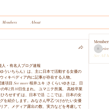
Members
About
Member
rive
rivervall
See All 
) 芸能人・有名人ブログ速報
ゆういちらん）は、主に日本で活動する女優の
ウィキペディア内に記事が存在する人物。
関連項目 See more 桜井ユキ (さくらいゆき)は、日
の年2月10日生まれ。 ユマニテ所属。 高校卒業 
ず (ひろせすず)は、日本で活  ここでは、日本の女
グを紹介します。みなさん甲乙つけがたい女優
リア、メディア露出の数、実力などを考慮して 