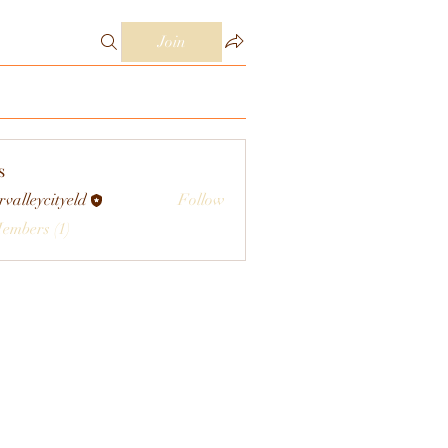
Join
s
rvalleycityeld
Follow
eycityeld
Members (1)