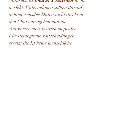
Natürlich ist 
ChatGPT kostenlos
 nicht 
perfekt. Unternehmen sollten darauf 
achten, sensible Daten nicht direkt in 
den Chat einzugeben und die 
Antworten stets kritisch zu prüfen. 
Für strategische Entscheidungen 
ersetzt die KI keine menschliche 
Expertise.
Fazit
Gerade für kleinere Unternehmen ist 
ChatGPT
 kostenlos
 ein wertvolles 
Werkzeug, um Prozesse zu optimieren 
und Kosten zu sparen. Ob in der 
Kundenkommunikation, im Marketing 
oder bei internen Abläufen – die 
Einsatzmöglichkeiten sind vielfältig.
👉 Wer KI im Business testen möchte, 
findet mit der Gratis-Version den 
perfekten Einstieg.