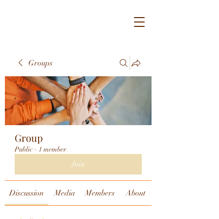
Groups
Group
Public
·
1 member
Join
Discussion
Media
Members
About