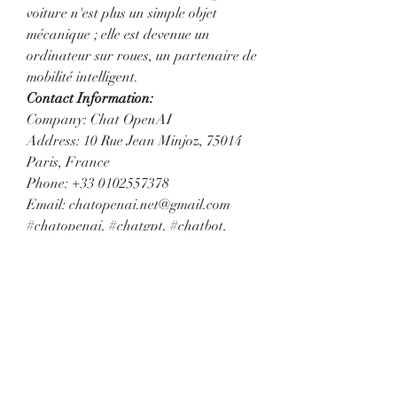
voiture n'est plus un simple objet 
mécanique ; elle est devenue un 
ordinateur sur roues, un partenaire de 
mobilité intelligent.
Contact Information:
Company: Chat OpenAI
Address: 10 Rue Jean Minjoz, 75014 
Paris, France
Phone: +33 0102557378
Email: 
chatopenai.net@gmail.com
#chatopenai, #chatgpt, #chatbot, 
#chatgptonline, #AI, #KI
0
1
9
Write a comment...
Newest