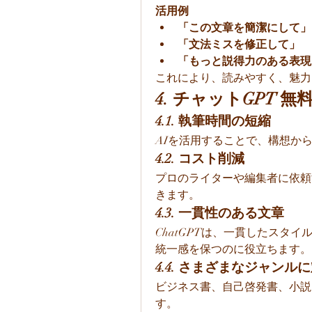
活用例
「この文章を簡潔にして」
「文法ミスを修正して」
「もっと説得力のある表現
これにより、読みやすく、魅力
4. チャットGPT 
4.1. 執筆時間の短縮
AIを活用することで、構想か
4.2. コスト削減
プロのライターや編集者に依頼
きます。
4.3. 一貫性のある文章
ChatGPTは、一貫したスタ
統一感を保つのに役立ちます。
4.4. さまざまなジャンル
ビジネス書、自己啓発書、小説
す。