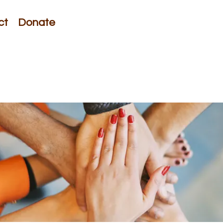
ct
Donate