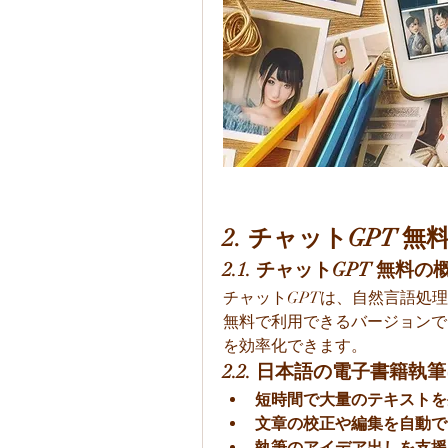
2. チャットGPT 
2.1. チャットGPT 無料の
チャットGPTは、自然言語処
無料で利用できるバージョンで
を効率化できます。
2.2. 日本語の電子書籍執
短時間で大量のテキストを
文章の校正や編集を自動で
執筆のアイデア出しを支援