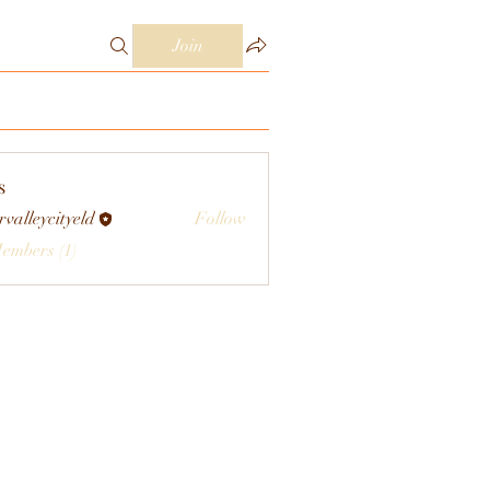
Join
s
rvalleycityeld
Follow
eycityeld
Members (1)