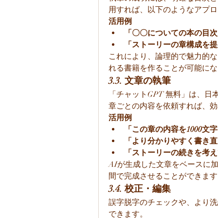
用すれば、以下のようなアプロ
活用例
「〇〇についての本の目次
「ストーリーの章構成を提
これにより、論理的で魅力的な
れる書籍を作ることが可能にな
3.3. 文章の執筆
「チャットGPT 無料」は、
章ごとの内容を依頼すれば、効
活用例
「この章の内容を1000文
「より分かりやすく書き直
「ストーリーの続きを考え
AIが生成した文章をベースに
間で完成させることができます
3.4. 校正・編集
誤字脱字のチェックや、より洗練
できます。