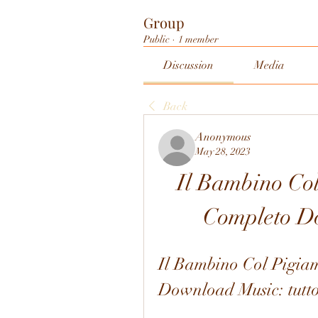
Group
Public
·
1 member
Discussion
Media
Back
Anonymous
May 28, 2023
Il Bambino Col
Completo D
Il Bambino Col Pigia
Download Music: tutto