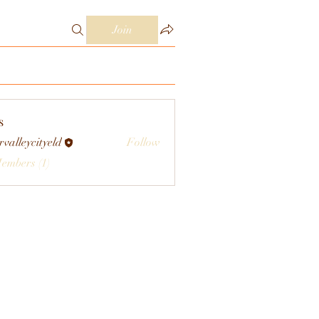
Join
s
rvalleycityeld
Follow
eycityeld
Members (1)