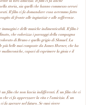
nte la loro amicizia. Il film ci fa anche 
 nella storia, sia quelli che hanno commesso orrori 
gnorati. Il film ci fa domandare cosa avremmo fatto 
gito di fronte alle ingiustizie e alle sofferenze.
e immagini e delle musiche indimenticabili. Il film è 
ffinato, che valorizza i paesaggi della campagna 
 colorato di Bruno e quello grigio di Shmuel. La 
le più belle mai composte da James Horner, che ha 
 malinconiche, capaci di esprimere la gioia e il 
n film che non lascia indifferenti. È un film che ci 
lm che ci fa apprezzare la vita e l'amicizia. È un 
 ci fa sperare nel futuro. Se vuoi vivere 