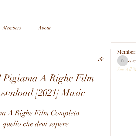
Members
About
Member
rive
rivervall
See All 
 Pigiama A Righe Film 
ownload [2021] Music
ma A Righe Film Completo 
 quello che devi sapere