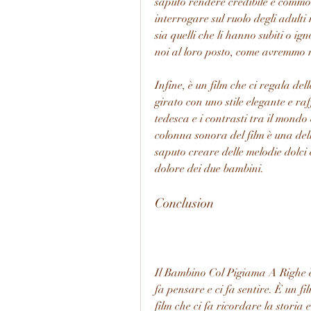
saputo rendere credibile e commove
interrogare sul ruolo degli adulti
sia quelli che li hanno subiti o i
noi al loro posto, come avremmo rea
Infine, è un film che ci regala dell
girato con uno stile elegante e ra
tedesca e i contrasti tra il mondo
colonna sonora del film è una del
saputo creare delle melodie dolci e
dolore dei due bambini.
Conclusion
Il Bambino Col Pigiama A Righe è u
fa pensare e ci fa sentire. È un fi
film che ci fa ricordare la storia e