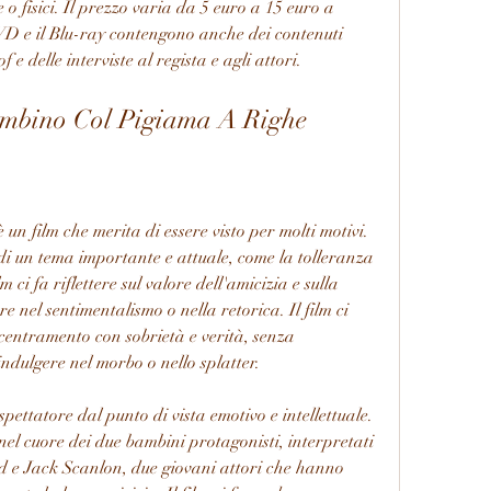
o fisici. Il prezzo varia da 5 euro a 15 euro a 
DVD e il Blu-ray contengono anche dei contenuti 
of e delle interviste al regista e agli attori.
ambino Col Pigiama A Righe
n film che merita di essere visto per molti motivi. 
di un tema importante e attuale, come la tolleranza 
ilm ci fa riflettere sul valore dell'amicizia e sulla 
 nel sentimentalismo o nella retorica. Il film ci 
centramento con sobrietà e verità, senza 
ndulgere nel morbo o nello splatter.
spettatore dal punto di vista emotivo e intellettuale. 
 nel cuore dei due bambini protagonisti, interpretati 
d e Jack Scanlon, due giovani attori che hanno 